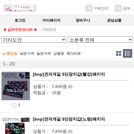
카테고리
검색
로그인
마이페이지
장바구니
관심상품
★ 십자수도안나라 ★
기타도안
최신순
낮은가격
높은가격
상품명
최다리뷰
1 - 20
[bnp]견자개길 3단장지갑(빨강)패키지
상품가 :
7,840원
(0)
적립금 :
10원
1
[bnp]견자개길 3단장지갑(노랑)패키지
상품가 :
7,840원
(0)