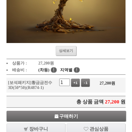
상세보기
상품가 :
27,200
원
배송비 :
(차등)
!
지역별
!
[보석패키지]황금금전수
27,200
원
+1
-1
3D(50*50)(R4874-1)
총 상품 금액
27,200
원
구매하기
장바구니
관심상품