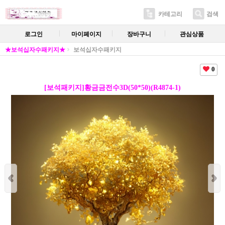
카테고리
검색
로그인
마이페이지
장바구니
관심상품
★보석십자수패키지★
보석십자수패키지
0
[보석패키지]황금금전수3D(50*50)(R4874-1)