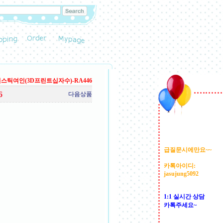
스틱여인(3D프린트십자수)-RA446
6
다음상품
급질문시에만요~~
카톡아이디:
jasujung5092
1:1 실시간 상담
카톡주세요~