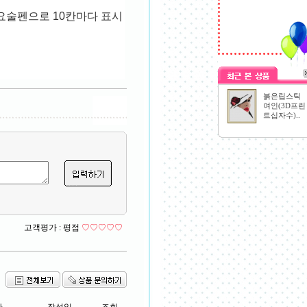
요술펜으로 10칸마다 표시
붉은립스틱
여인(3D프린
트십자수)..
고객평가 :
평점
♡♡♡♡♡