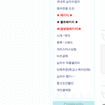
국내외 십자수잡지
앵커전용 도안
★ 패키지 ★
★ 퀼트패키지 ★
★[컵받침패키지]★
시계 / 액자
원목 / 스탠드
크리스마스상점
비즈공예
십자수 작품갤러리
단체주문(학교나 취미단체)
십자수 향기~~
중고도안할인
개인결재창