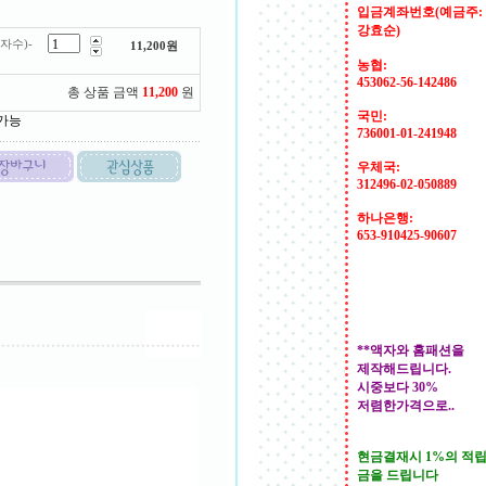
입금계좌번호(예금주:
강효순)
자수)-
11,200
원
농협:
453062-56-142486
총 상품 금액
11,200
원
국민:
 가능
736001-01-241948
우체국:
312496-02-050889
하나은행:
653-910425-90607
**액자와 홈패션을
제작해드립니다.
시중보다 30%
저렴한가격으로..
현금결재시 1%의 적
금을 드립니다