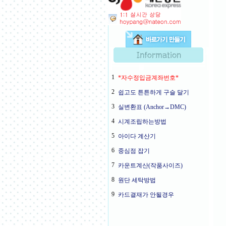
1
*자수정입금계좌번호*
2
쉽고도 튼튼하게 구슬 달기
3
실변환표 (Anchor→DMC)
4
시계조립하는방법
5
아이다 계산기
6
중심점 잡기
7
카운트계산(작품사이즈)
8
원단 세탁방법
9
카드결재가 안될경우