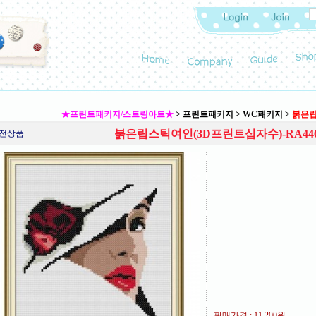
★프린트패키지/스트링아트★
>
프린트패키지
>
WC패키지
>
붉은립
붉은립스틱여인(3D프린트십자수)-RA44
전상품
판매가격 :
11,200원