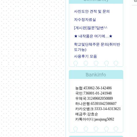
사진도안 견적 및 문의
자수정자료실
[게시판]질문?답변^^
★ 내작품은 여기에....★
학교및단체주문 문의(취미반
도가능)
사용후기 모음
농협:453062-56-142486
국민:736001-01-241948
우체국:31249602050889
하나은행:65391042590607
카카오뱅크:3333-14-6313621
예금주:강효순
카톡아이디:jasujung5092