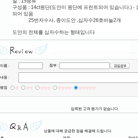
실 : 15종류
구성품 : 14ct원단(도안이 원단에 프린트되어 있습니다.
) -
되어 있음
25번자수사, 종이도안 ,십자수26호바늘2개
도안의 전체를 십자수하는 형태입니다
첨부 :
이름 :
내용 :
평점
♡
♡♡
♡♡♡
♡♡♡♡
♡♡♡♡♡
입력된 고객 평가가 없습니다.
상품에 대해 궁금한 점을 해결해 드립니다.