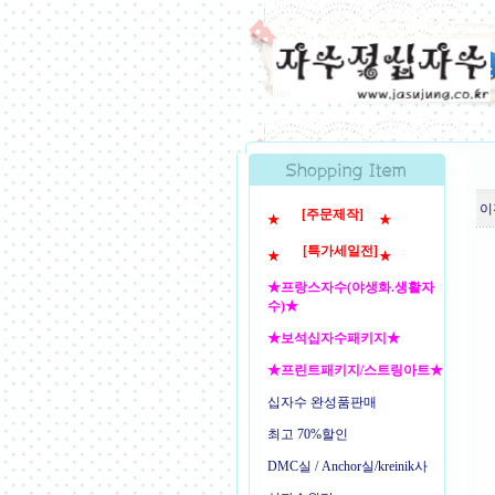
이
[주문제작]
★
★
[특가세일전]
★
★
★프랑스자수(야생화.생활자
수)★
★보석십자수패키지★
★프린트패키지/스트링아트★
십자수 완성품판매
최고 70%할인
DMC실 / Anchor실/kreinik사