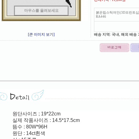
마우스를 올려보세요
붉은립스틱여인(3D프린트십
RA446
[큰 이미지 보기]
배송 지역
: 국내, 해외 배송
원단사이즈 ; 19*22cm
실제
작품사이즈 : 14.5*17.5cm
뜸수 : 80W*96
H
원단 : 14ct흰색