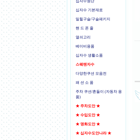
십자수원단
십자수 기본재료
밀힐구슬/구슬패키지
핸 드 폰 줄
열쇠고리
베이비용품
십자수 생활소품
스웨텐자수
다양한쿠션 모음전
패 션 소 품
주차 쿠션/흔들이 (자동차 용
품)
★ 주차도안 ★
★ 수입도안 ★
★ 명화도안 ★
★ 십자수도안나라 ★