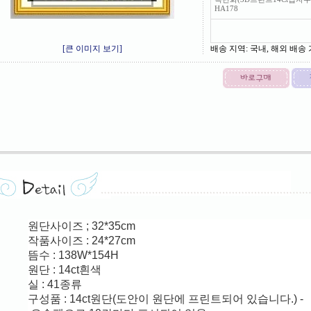
HA178
[큰 이미지 보기]
배송 지역
: 국내, 해외 배송
원단사이즈 ; 32*35cm
작품사이즈 : 24*27cm
뜸수 : 138W*154
H
원단 : 14ct흰색
실 : 41종류
구성품 : 14ct원단(도안이 원단에 프린트되어 있습니다.
) -