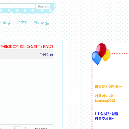
단화(3D프린트14Ct십자수)-HA178
다음상품
급질문시에만요~~
카톡아이디:
jasujung5092
1:1 실시간 상담
카톡주세요~
-