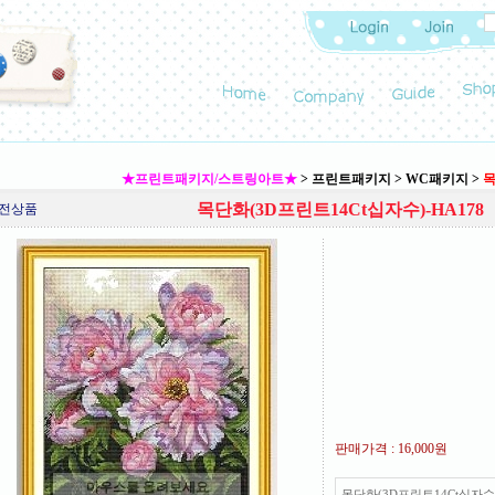
★프린트패키지/스트링아트★
>
프린트패키지
>
WC패키지
>
목
목단화(3D프린트14Ct십자수)-HA178
전상품
판매가격 :
16,000원
마우스를 올려보세요
목단화(3D프린트14Ct십자수)