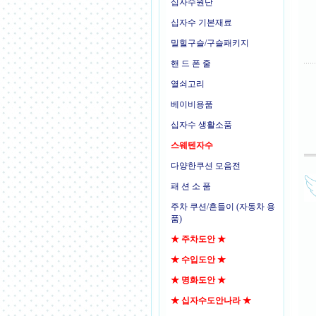
십자수원단
십자수 기본재료
밀힐구슬/구슬패키지
핸 드 폰 줄
열쇠고리
베이비용품
십자수 생활소품
스웨텐자수
다양한쿠션 모음전
패 션 소 품
주차 쿠션/흔들이 (자동차 용
품)
★ 주차도안 ★
★ 수입도안 ★
★ 명화도안 ★
★ 십자수도안나라 ★