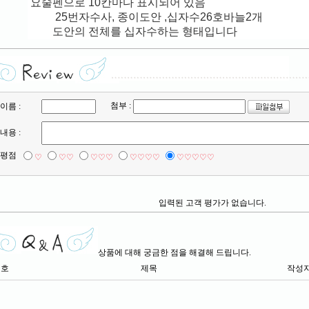
요술펜으로 10칸마다 표시되어 있음
25번자수사, 종이도안 ,십자수26호바늘2개
도안의 전체를 십자수하는 형태입니다
첨부 :
이름 :
내용 :
평점
♡
♡♡
♡♡♡
♡♡♡♡
♡♡♡♡♡
입력된 고객 평가가 없습니다.
상품에 대해 궁금한 점을 해결해 드립니다.
번호
제목
작성