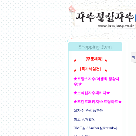
이
[주문제작]
★
★
[특가세일전]
★
★
★프랑스자수(야생화.생활자
수)★
★보석십자수패키지★
★프린트패키지/스트링아트★
십자수 완성품판매
최고 70%할인
DMC실 / Anchor실/kreinik사