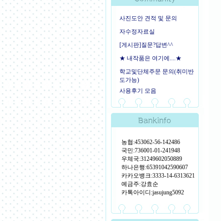
사진도안 견적 및 문의
자수정자료실
[게시판]질문?답변^^
★ 내작품은 여기에....★
학교및단체주문 문의(취미반
도가능)
사용후기 모음
농협:453062-56-142486
국민:736001-01-241948
우체국:31249602050889
하나은행:65391042590607
카카오뱅크:3333-14-6313621
예금주:강효순
카톡아이디:jasujung5092