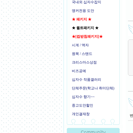
국내외 십자수잡지
앵커전용 도안
★ 패키지 ★
★ 퀼트패키지 ★
★[컵받침패키지]★
시계 / 액자
원목 / 스탠드
크리스마스상점
비즈공예
십자수 작품갤러리
단체주문(학교나 취미단체)
십자수 향기~~
중고도안할인
개인결재창