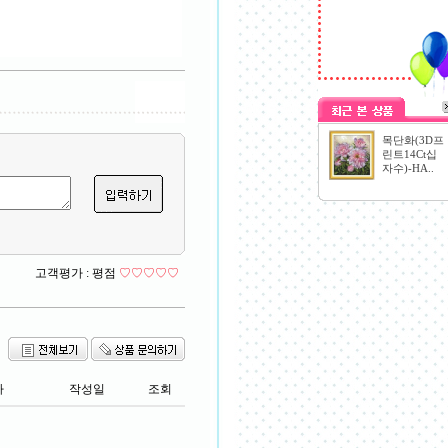
목단화(3D프
린트14Ct십
자수)-HA..
고객평가 :
평점
♡♡♡♡♡
자
작성일
조회