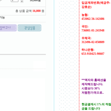
16,000
원
입금계좌번호(예금주:
강효순)
총 상품 금액
16,000
원
농협:
 가능
453062-56-142486
국민:
736001-01-241948
우체국:
312496-02-050889
하나은행:
653-910425-90607
**액자와 홈패션을
제작해드립니다.
시중보다 30%
저렴한가격으로..
현금결재시 1%의 적
금을 드립니다