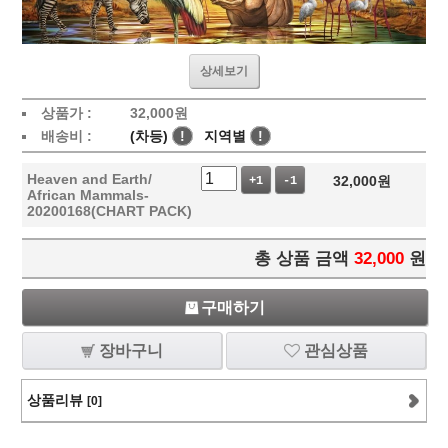
상세보기
상품가 :
32,000
원
배송비 :
(차등)
!
지역별
!
Heaven and Earth/
32,000
원
+1
-1
African Mammals-
20200168(CHART PACK)
총 상품 금액
32,000
원
구매하기
장바구니
관심상품
상품리뷰
[0]