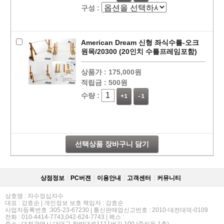
구성 :
American Dream 신형 좌식수틀-오크
원목/20300 (20인치 수틀프레임포함)
상품가 :
175,000원
적립금 :
500원
수량 :
+1
-1
선택상품 장바구니 담기
상점정보
PC버젼
이용안내
고객센터
커뮤니티
상호명 : 자수정십자수
대표 : 강효순 | 개인정보 보호 책임자 : 강효순
사업자등록번호 :305-23-67230 | 통신판매업신고번호 : 2010-대전대덕-0109
전화 : 010-4414-7743,042-624-7743 | 팩스 :