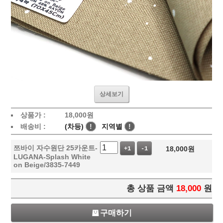
상세보기
상품가 :
18,000
원
배송비 :
(차등)
!
지역별
!
쯔바이 자수원단 25카운트-
18,000
원
+1
-1
LUGANA-Splash White
on Beige/3835-7449
총 상품 금액
18,000
원
구매하기