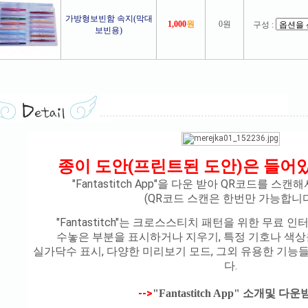
가방형보빈함 속지(막대
1,000
원
0원
구성 :
보빈용)
종이 도안(프린트된 도안)은 들어
"Fantastitch App"을 다운 받아 QR코드를 스
(
QR코드 스캔은 한번만 가능합니다
"Fantastitch"는 크로스스티치 패턴을 위한 무료
수놓은 부분을 표시하거나 지우기,
특정 기호나 색상
실가닥수 표시, 다양한 미리보기 모드,
그외 유용한 기능들
다.
-->
"Fantastitch App"
소개및 다운