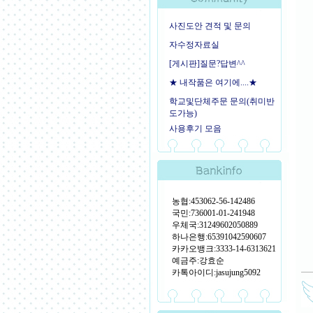
사진도안 견적 및 문의
자수정자료실
[게시판]질문?답변^^
★ 내작품은 여기에....★
학교및단체주문 문의(취미반
도가능)
사용후기 모음
농협:453062-56-142486
국민:736001-01-241948
우체국:31249602050889
하나은행:65391042590607
카카오뱅크:3333-14-6313621
예금주:강효순
카톡아이디:jasujung5092