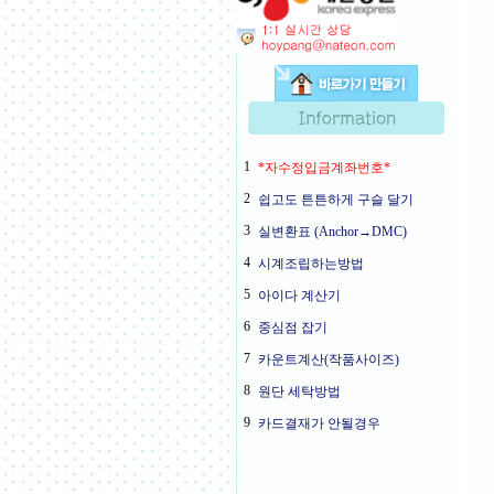
1
*자수정입금계좌번호*
2
쉽고도 튼튼하게 구슬 달기
3
실변환표 (Anchor→DMC)
4
시계조립하는방법
5
아이다 계산기
6
중심점 잡기
7
카운트계산(작품사이즈)
8
원단 세탁방법
9
카드결재가 안될경우