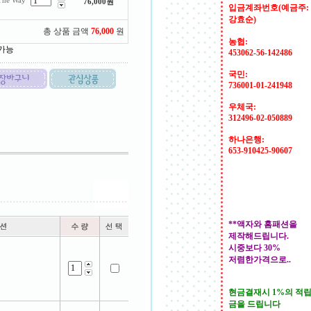
he Way
76,000
원
입금계좌번호(예금주:
강효순)
총 상품 금액
76,000
원
농협:
 가능
453062-56-142486
국민:
736001-01-241948
우체국:
312496-02-050889
하나은행:
653-910425-90607
**액자와 홈패션을
제작해드립니다.
시중보다 30%
저렴한가격으로..
현금결재시 1%의 적
금을 드립니다