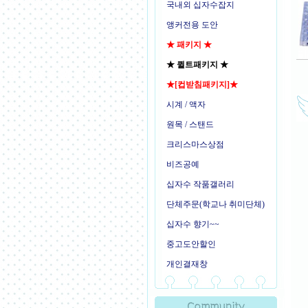
국내외 십자수잡지
앵커전용 도안
★ 패키지 ★
★ 퀼트패키지 ★
★[컵받침패키지]★
시계 / 액자
원목 / 스탠드
크리스마스상점
비즈공예
십자수 작품갤러리
단체주문(학교나 취미단체)
십자수 향기~~
중고도안할인
개인결재창