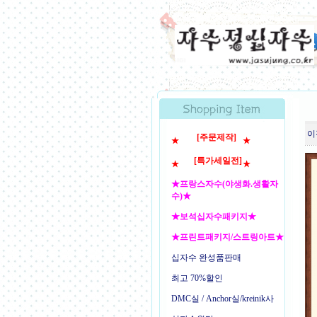
이
[주문제작]
★
★
[특가세일전]
★
★
★프랑스자수(야생화.생활자
수)★
★보석십자수패키지★
★프린트패키지/스트링아트★
십자수 완성품판매
최고 70%할인
DMC실 / Anchor실/kreinik사