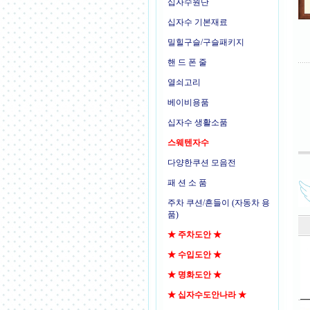
십자수원단
십자수 기본재료
밀힐구슬/구슬패키지
핸 드 폰 줄
열쇠고리
베이비용품
십자수 생활소품
스웨텐자수
다양한쿠션 모음전
패 션 소 품
주차 쿠션/흔들이 (자동차 용
품)
★ 주차도안 ★
★ 수입도안 ★
★ 명화도안 ★
★ 십자수도안나라 ★