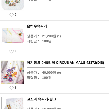
0
은하수속싸개
상품가 :
21,200원
(1)
적립금 :
100원
0
아기담요 아플리케 CIRCUS ANIMALS-42372(DIS)
상품가 :
40,000원
(0)
적립금 :
100원
1
꼬꼬마 속싸개-핑크