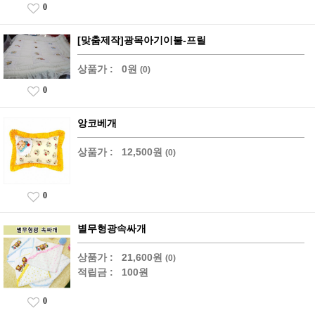
0
[맞춤제작]광목아기이불-프릴
상품가 :
0원
(0)
0
앙코베개
상품가 :
12,500원
(0)
0
별무형광속싸개
상품가 :
21,600원
(0)
적립금 :
100원
0