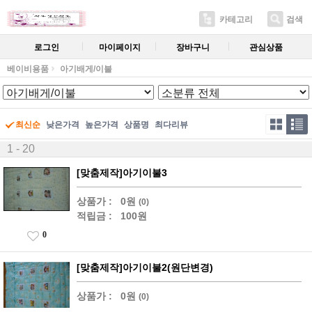
카테고리
검색
로그인
마이페이지
장바구니
관심상품
베이비용품
아기배게/이불
최신순
낮은가격
높은가격
상품명
최다리뷰
1 - 20
[맞춤제작]아기이불3
상품가 :
0원
(0)
적립금 :
100원
0
[맞춤제작]아기이불2(원단변경)
상품가 :
0원
(0)