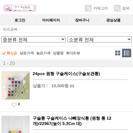
카테고리
검색
로그인
마이페이지
장바구니
관심상품
비즈공예
최신순
낮은가격
높은가격
상품명
최다리뷰
1 - 20
24pcs 원형 구슬케이스(구슬보관통)
상품가 :
10,000원
(0)
0
구슬통 구슬케이스 나뻬장식통 (원형 통 12
개)/22967(높이 5.3Cm 대)