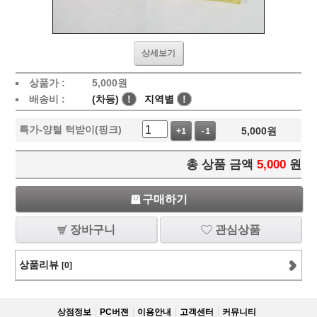
상세보기
상품가 :
5,000
원
배송비 :
(차등)
!
지역별
!
특가-양털 턱받이(핑크)
5,000
원
+1
-1
총 상품 금액
5,000
원
구매하기
장바구니
관심상품
상품리뷰
[0]
상점정보
PC버젼
이용안내
고객센터
커뮤니티