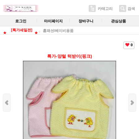
카테고리
검색
로그인
마이페이지
장바구니
관심상품
[특가세일전]
홈패션/베이비용품
★
★
0
특가-양털 턱받이(핑크)