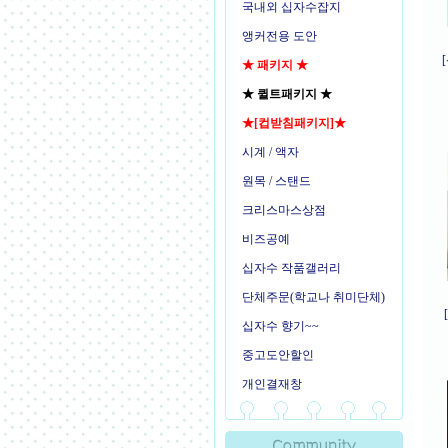
국내외 십자수잡지
앵커전용 도안
★ 패키지 ★
★ 퀼트패키지 ★
★[컵받침패키지]★
시계 / 액자
원목 / 스탠드
크리스마스상점
비즈공예
십자수 작품갤러리
단체주문(학교나 취미단체)
십자수 향기~~
중고도안할인
개인결재창