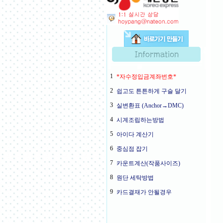
1
*자수정입금계좌번호*
2
쉽고도 튼튼하게 구슬 달기
3
실변환표 (Anchor→DMC)
4
시계조립하는방법
5
아이다 계산기
6
중심점 잡기
7
카운트계산(작품사이즈)
8
원단 세탁방법
9
카드결재가 안될경우