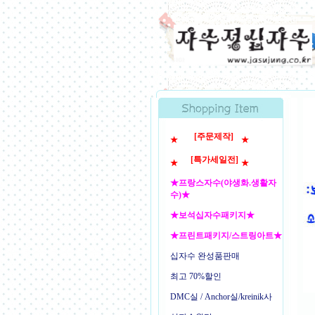
[주문제작]
★
★
[특가세일전]
★
★
★프랑스자수(야생화.생활자
수)★
★보석십자수패키지★
★프린트패키지/스트링아트★
십자수 완성품판매
최고 70%할인
DMC실 / Anchor실/kreinik사