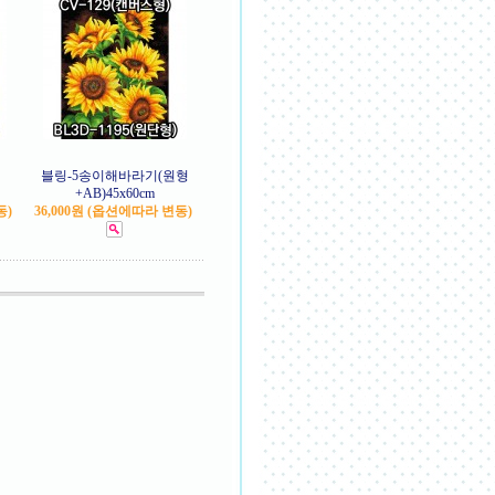
블링-5송이해바라기(원형
+AB)45x60cm
동)
36,000원 (옵션에따라 변동)