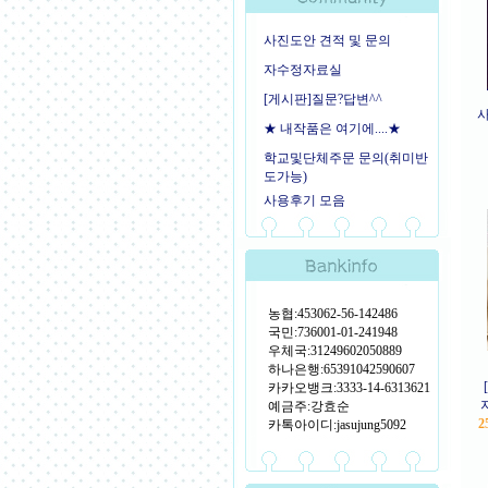
사진도안 견적 및 문의
자수정자료실
[게시판]질문?답변^^
★ 내작품은 여기에....★
학교및단체주문 문의(취미반
도가능)
사용후기 모음
농협:453062-56-142486
국민:736001-01-241948
우체국:31249602050889
하나은행:65391042590607
카카오뱅크:3333-14-6313621
예금주:강효순
2
카톡아이디:jasujung5092