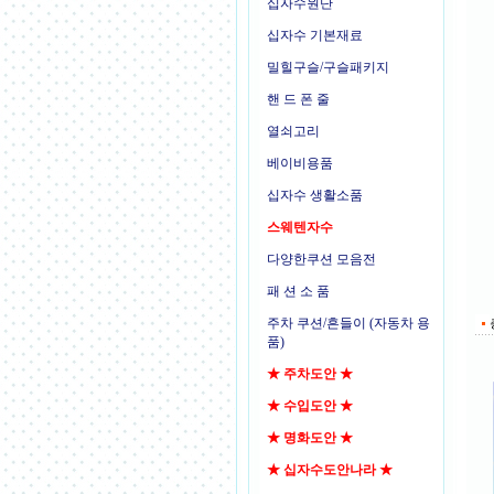
십자수원단
십자수 기본재료
밀힐구슬/구슬패키지
핸 드 폰 줄
열쇠고리
베이비용품
십자수 생활소품
스웨텐자수
다양한쿠션 모음전
패 션 소 품
주차 쿠션/흔들이 (자동차 용
품)
★ 주차도안 ★
★ 수입도안 ★
★ 명화도안 ★
★ 십자수도안나라 ★