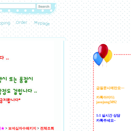
급질문시에만요~~
카톡아이디:
jasujung5092
1:1 실시간 상담
카톡주세요~
지★
>
보석십자수패키지
>
전체조회