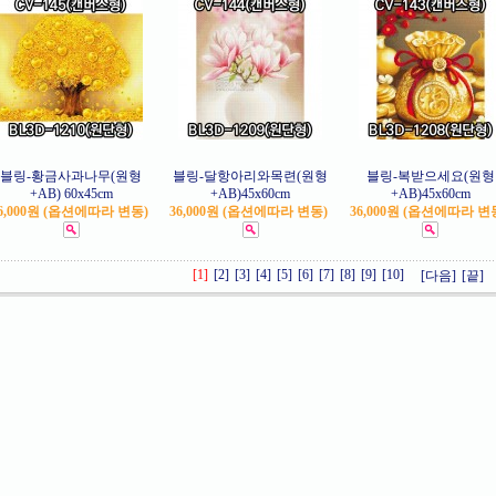
블링-황금사과나무(원형
블링-달항아리와목련(원형
블링-복받으세요(원형
+AB) 60x45cm
+AB)45x60cm
+AB)45x60cm
6,000원 (옵션에따라 변동)
36,000원 (옵션에따라 변동)
36,000원 (옵션에따라 변
[1]
[2]
[3]
[4]
[5]
[6]
[7]
[8]
[9]
[10]
[다음]
[끝]