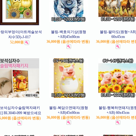
사랑의부엉이(아트캐슬보석
블링-백호의기상(원형
블링-팔마도(원형+AB
+AB)45x60cm
60x45cm
자수5D)-J-017
36,000원 (옵션에따라 변동)
36,000원 (옵션에따라 변
52,000원
[보석십자수슬림액자패키
블링-복담으면돼지(원형
블링-행복하면돼지(원
+AB)45x60cm
+AB) 60x45cm
지] BL3040-099 복받으세요
36,000원 (옵션에따라 변동)
36,000원 (옵션에따라 변
5,000원 (옵션에따라 변동)