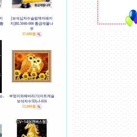
키
[보석십자수슬림액자패키
원황
지]BL5040-006 황금재물나
무
37,600원
부엉이와해바라기(아트캐슬
 -
보석자수5D)-J-016
52,000원