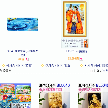
예담-원형보석(2.8mm,24
H5D-B1045(원형)
면)
63,000원
300원
액자용-패키지(3781)
주차용-패키지(112)
시계용-패키지(189
총 4503건
정렬 :
[낮