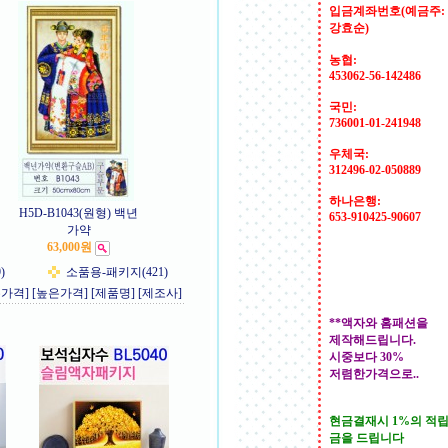
입금계좌번호(예금주:
강효순)
농협:
453062-56-142486
국민:
736001-01-241948
우체국:
312496-02-050889
하나은행:
H5D-B1043(원형) 백년
653-910425-90607
가약
63,000원
)
소품용-패키지(421)
은가격]
[높은가격]
[제품명]
[제조사]
**액자와 홈패션을
제작해드립니다.
시중보다 30%
저렴한가격으로..
현금결재시 1%의 적
금을 드립니다