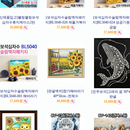
[신제품입고]블링블링보석
[보석십자수슬림액자패키
[보석십자수슬림액자패
십자수휴지케이스2탄
지]BL5040-026 재물거북이
지]BL5040-024 성공기
36,000원
37,600원
금말
37,600원
[보석십자수슬림액자패키
[판넬액자]창가해바라기
[진주보석]고래의 꿈 30*40
지]BL5040-001 해바라기
40*50cm -전체수
판넬
37,600원
48,000원
18,000원